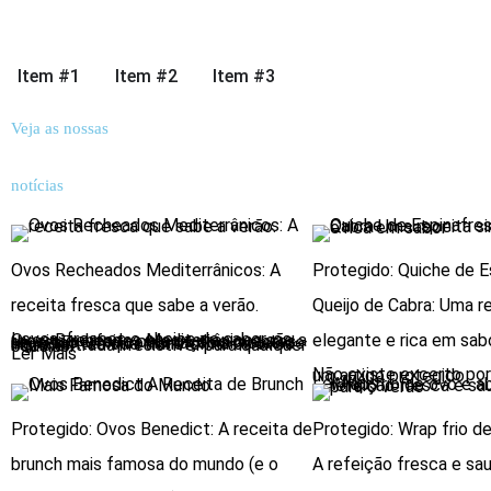
Item #1
Item #2
Item #3
Veja as nossas
notícias
Ovos Recheados Mediterrânicos: A
Protegido: Quiche de E
receita fresca que sabe a verão.
Queijo de Cabra: Uma re
elegante e rica em sabo
Leves, frescos e cheios de sabor, os Ovos Recheados Mediterrânicos são a receita perfeita para os dias quentes de verão. Uma combinação simples de ingredientes que transforma os ovos numa entrada irresistível para qualquer ocasião.
Ler Mais
Não existe excerto porque se trata de um artigo protegido.
Ler Mais
Protegido: Ovos Benedict: A receita de
Protegido: Wrap frio d
brunch mais famosa do mundo (e o
A refeição fresca e sa