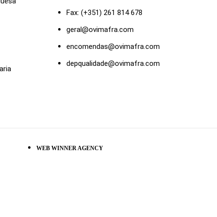
guesa
Fax: (+351) 261 814 678
geral@ovimafra.com
encomendas@ovimafra.com
depqualidade@ovimafra.com
aria
WEB WINNER AGENCY