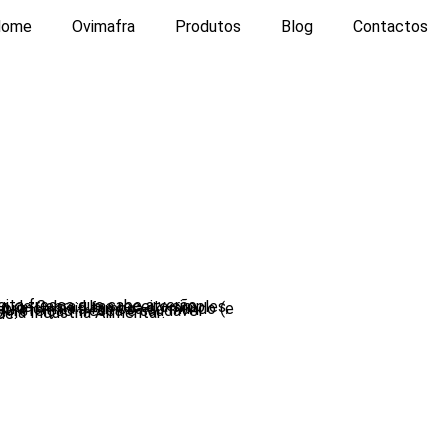
Home
Ovimafra
Produtos
Blog
Contactos
ita fresca que sabe a verão.
idade.