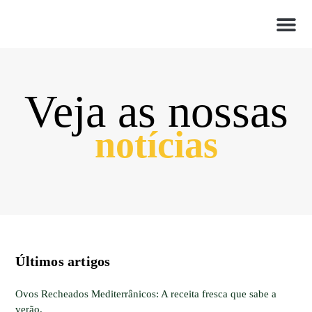
Veja as nossas
notícias
Últimos artigos
Ovos Recheados Mediterrânicos: A receita fresca que sabe a
verão.