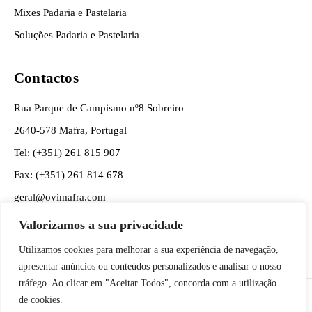
Mixes Padaria e Pastelaria
Soluções Padaria e Pastelaria
Contactos
Rua Parque de Campismo nº8 Sobreiro
2640-578 Mafra, Portugal
Tel: (+351) 261 815 907
Fax: (+351) 261 814 678
geral@ovimafra.com
encomendas@ovimafra.com
Valorizamos a sua privacidade
depqualidade@ovimafra.com
Utilizamos cookies para melhorar a sua experiência de navegação,
apresentar anúncios ou conteúdos personalizados e analisar o nosso
tráfego. Ao clicar em "Aceitar Todos", concorda com a utilização
de cookies.
2025 OVIMAFRA ©TODOS OS DIREITOS RESERVADOS