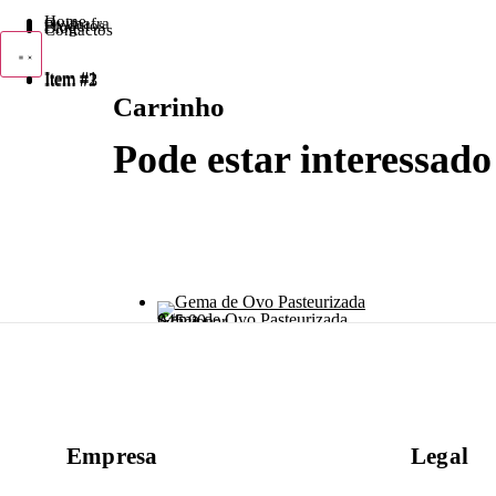
Home
Ovimafra
Produtos
Blog
Contactos
Item #1
Item #2
Item #3
Carrinho
Pode estar interessa
Gema de Ovo Pasteurizada
$
45.00
Adicionar
Empresa
Legal