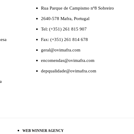
Rua Parque de Campismo nº8 Sobreiro
2640-578 Mafra, Portugal
Tel: (+351) 261 815 907
uesa
Fax: (+351) 261 814 678
geral@ovimafra.com
encomendas@ovimafra.com
depqualidade@ovimafra.com
a
WEB WINNER AGENCY