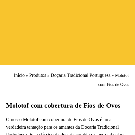
Início
Produtos
Doçaria Tradicional Portuguesa
»
»
»
Molotof
Molotof com Fios de Ovos
Doçura irresistível.
com Fios de Ovos
Molotof com cobertura de Fios de Ovos
O nosso Molotof com cobertura de Fios de Ovos é uma
verdadeira tentação para os amantes da Docaria Tradicional
Portuguesa. Este clássico da doçaria combina a leveza da clara